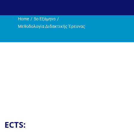
Η ζωή στο Τμήμα
Home
5o Εξάμηνο
Ανακοινώσεις
Μεθοδολογία Διδακτικής Έρευνας
Γραμματεία
ECTS: