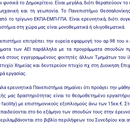
ι φυσικά το Δημοκρίτειο. Είναι μεγάλα, διότι θεραπεύουν τ
 μηχανική και τη γεωπονία. Το Πανεπιστήμιο Θεσσαλονίκη
πό το τρίγωνο ΕΚΠΑ-ΕΜΠ-ΓΠΑ. Είναι ερευνητικά, διότι συ
στήμια στη χώρα μας είναι μονοθεματικά ή ολιγοθεματικά.
επιστήμιο επιτρέπει την ευρεία εφαρμογή του αρ.98 του ν
Τμήματα των ΑΕΙ παράλληλα με τα προγράμματα σπουδών
κά στους εγγεγραμμένους φοιτητές άλλων Τμημάτων του ίδι
 πτυχίο Χημείας και δευτερεύον πτυχίο πχ στη Διοικηση Επιχ
ρά εργασίας.
άλα ερευνητικά Πανεπιστήμια σημαίνει ότι προάγει την μάθη
ής μας δραστηριότητας είναι το θεσμοθετημένο εργαστήρι
e facility) με επιστημονικούς εξοπλισμούς άνω των 15εκ.€. 
εκπαιδεύονται στο 6ο εξάμηνο των σπουδών τους στην έρευ
εριλαμβάνονται στο βιβλίο περιλήψεων του Συνεδρίου και αν