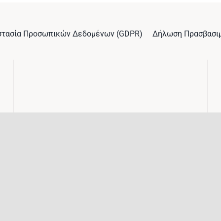
στασία Προσωπικών Δεδομένων (GDPR)
Δήλωση Πρασβασι
© 2026 Δημοκρίτειο Πανεπιστήμιο Θράκης • All rights reserved.