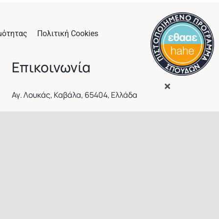
μότητας
Πολιτική Cookies
Επικοινωνία
Αγ. Λουκάς, Καβάλα, 65404, Ελλάδα
secr@chem.duth.gr
+302510462143