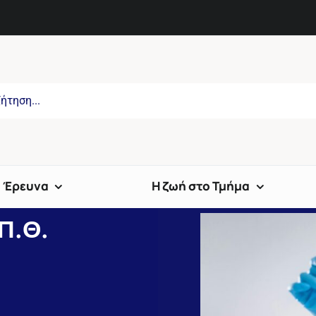
Έρευνα
Η ζωή στο Τμήμα
Π.Θ.