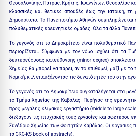
Θεσσαλονίκης, Πάτρας, Κρήτης, Ιωαννίνων, Θεσσαλίας κα
κλασσικές και θετικές σπουδές έως την ιατρική, τη
Δημοκρίτειο. Το Πανεπιστήμιο Αθηνών συμπληρώνεται α
πολυθεματικές ερευνητικές ομάδες. Όλα τα άλλα Πανεπι
Το γεγονός ότι το Δημοκρίτειο είναι πολυθεματικό Παν
περιορίζεται. Σύμφωνα με τον νόμο ισχύει ότι τα 
δευτερεύουσας κατεύθυνσης (minor degree) αποκλειστι
Χημείας θα μπορεί να πάρει, αν το επιθυμεί, μαζί με το
Νομική, κτλ επαυξάνοντας τις δυνατότητές του στην αγο
Το γεγονός ότι το Δημοκρίτειο συγκαταλέγεται στα μεγ
το Τμήμα Χημείας της Καβάλας. Πυρήνας της ερευνητικ
προς μεγάλης κλίμακας εργαστήριο (middle to large scal
διεξάγουν τις πτυχιακές τους εργασίες και αφετέρου 
Συνέδριο Χημείας των Φοιτητών Καβάλας. Οι εργασίες π
τα CRC-KS book of abstracts).