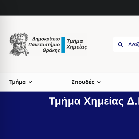
Skip
to
content
Search
for:
Τμήμα
Σπουδές
Τμήμα Χημείας Δ.