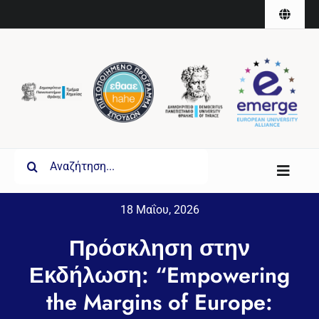
Skip
Toggle
to
Naviga
English
content
Search
Toggl
for:
Navig
18 Μαΐου, 2026
Τμήμα
Πρόσκληση στην
Σπουδές
Εκδήλωση: “Empowering
Έρευνα
the Margins of Europe: