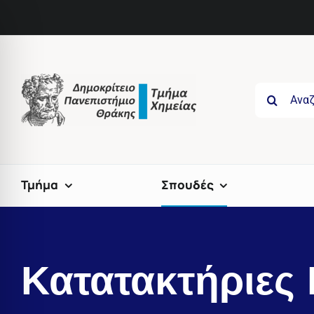
Skip
to
content
Search
for:
Τμήμα
Σπουδές
Κατατακτήριες 