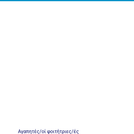
Η ζωή στο Τμήμα
Ανακοινώσεις
Γραμματεία
Αγαπητές/οί φοιτήτριες/ές