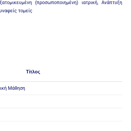
ατομικευμένη (προσωποποιημένη) ιατρική, Ανάπτυξη
συναφείς τομείς
Τίτλος
νική Μάθηση