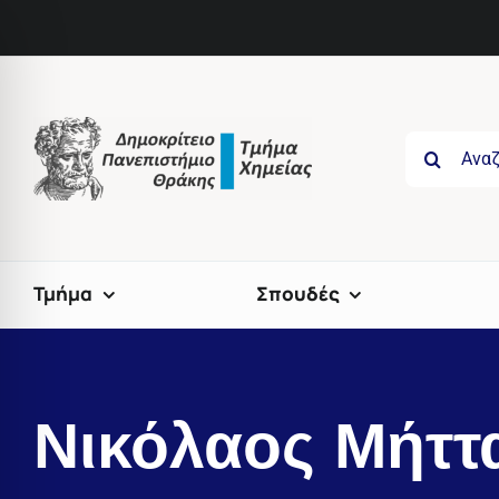
Skip
to
content
Search
for:
Τμήμα
Σπουδές
Νικόλαος Μήττ