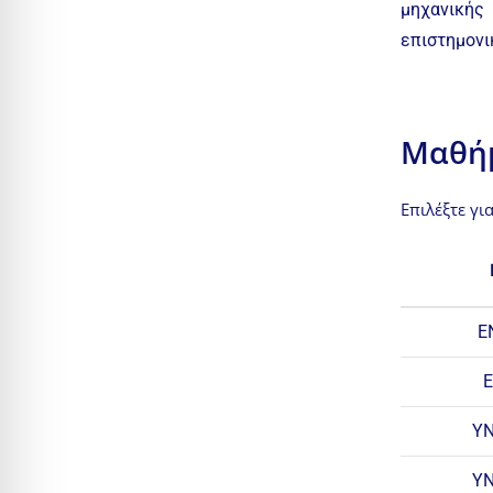
μηχανικής
επιστημονι
Μαθή
Επιλέξτε γι
Ε
Υ
Υ