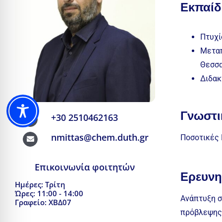
Εκπαίδ
Πτυχί
Μεταπ
Θεσσα
Διδακ
Γνωστι
+30 2510462163
nmittas@chem.duth.gr
Ποσοτικές 
Επικοινωνία φοιτητών
Ερευνη
Ημέρες: Τρίτη
Ώρες: 11:00 - 14:00
Ανάπτυξη σ
Γραφείο: ΧΒΔ07
πρόβλεψης