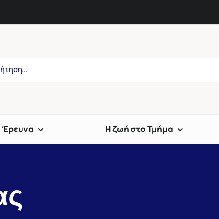
Έρευνα
Η ζωή στο Τμήμα
ας