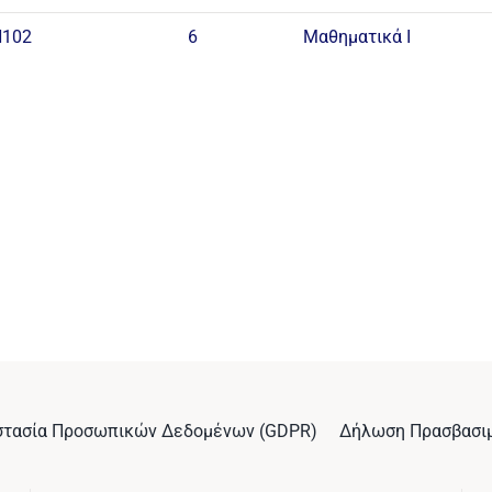
Ν102
6
Μαθηματικά I
στασία Προσωπικών Δεδομένων (GDPR)
Δήλωση Πρασβασι