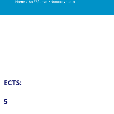
Home
6ο Εξάμηνο
Φυσικοχημεία ΙΙΙ
Η ζωή στο Τμήμα
Ανακοινώσεις
Γραμματεία
ECTS:
5