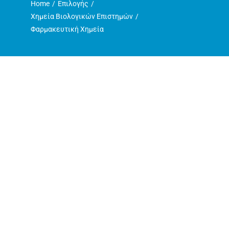
Home
Επιλογής
Η ζωή στο Τμήμα
Χημεία Βιολογικών Επιστημών
Φαρμακευτική Χημεία
Ανακοινώσεις
Γραμματεία