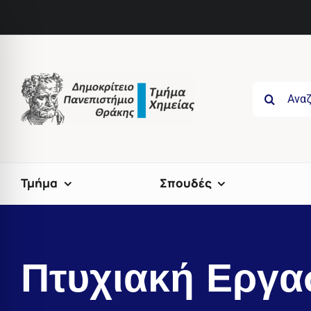
Skip
to
content
Search
for:
Τμήμα
Σπουδές
Πτυχιακή Εργα