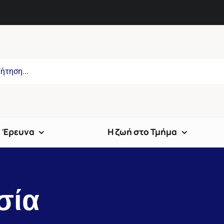
Έρευνα
Η ζωή στο Τμήμα
σία