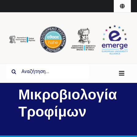
Skip
Toggle
to
Naviga
English
content
Search
Toggl
for:
Navig
Μικροβιολογία
Τμήμα
Τροφίμων
Σπουδές
Έρευνα