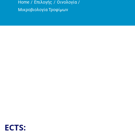
Home
Επιλογής
Οινολογία
Η ζωή στο Τμήμα
Μικροβιολογία Τροφίμων
Ανακοινώσεις
Γραμματεία
ECTS: