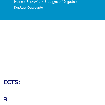
Home
Επιλογής
Βιομηχανική Χημεία
Η ζωή στο Τμήμα
Κυκλική Οικονομία
Ανακοινώσεις
Γραμματεία
ECTS:
3