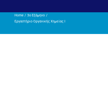
Η ζωή στο Τμήμα
Home
3ο Εξάμηνο
Ανακοινώσεις
Εργαστήριο Οργανικής Χημείας Ι
Γραμματεία