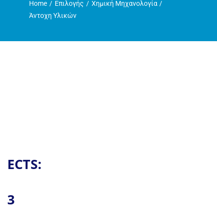
Home
Επιλογής
Χημική Μηχανολογία
Η ζωή στο Τμήμα
Άντοχη Υλικών
Ανακοινώσεις
Γραμματεία
ECTS:
3