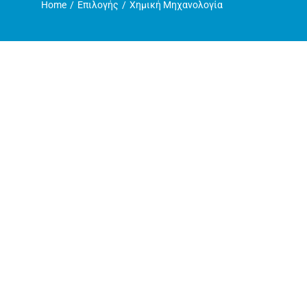
Home
Επιλογής
Χημική Μηχανολογία
Η ζωή στο Τμήμα
Ανακοινώσεις
Γραμματεία