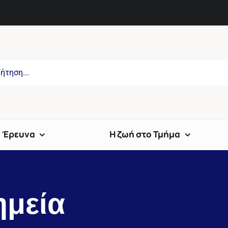
Έρευνα
Η ζωή στο Τμήμα
ημεία