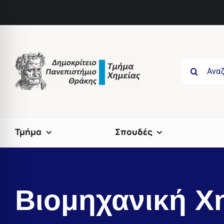
Skip
to
content
Search
for:
Τμήμα
Σπουδές
Βιομηχανική Χ